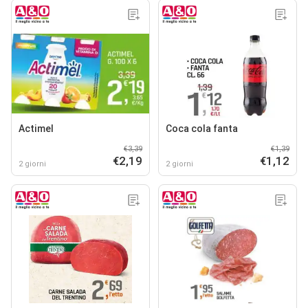
Actimel
Coca cola fanta
€3,39
€1,39
€2,19
€1,12
2 giorni
2 giorni