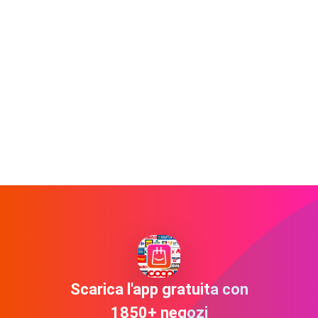
Scarica l'app gratuita con
1850+ negozi