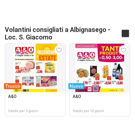
Volantini consigliati a Albignasego -
Loc. S. Giacomo
Trucco
Nuovo
A&O
A&O
Valido per 3 giorni
Valido per 12 giorni