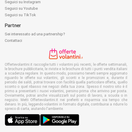
Seguici su Instagram
Seguici su Youtube
Seguici su TikTok
Partner
Sei interessato ad una partnership?
Contattaci
Offertevolantini.it raccoglie tutti i volantini più recenti, le offerte settimanali,
le brochure pubblicitarie, le riviste e le brochure di tutti i punti vendita italiani
a scadenza regolare. In questo modo, possiamo tenerti sempre aggiornato
riguardo le offerte sui volantini, gli sconti e le promozioni e, durante il
periodo dei saldi, potrai trovare con facilità quella particolare offerta, quello
sconto o quel ribasso nei negozi della tua zona. Spesso il nostro sito è il
primo a presentarti i nuovi volantini, persino prima che arrivino per posta.
Ovviamente, potrai anche visualizzarli sul posto di lavoro, a scuola o in
negozio. Metti Offertevolantini.it nei preferiti e risparmia sia tempo che
denaro. In più, leggendo volantini in formato digitale, contribuirai a ridurre lo
spreco di carta, aiutando l'ambiente.