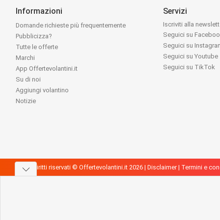
Informazioni
Servizi
Iscriviti alla newslet
Domande richieste più frequentemente
Seguici su Facebo
Pubblicizza?
Seguici su Instagr
Tutte le offerte
Seguici su Youtube
Marchi
Seguici su TikTok
App Offertevolantini.it
Su di noi
Aggiungi volantino
Notizie
Tutti i diritti riservati © Offertevolantini.it 2026 |
Disclaimer
|
Termini e con