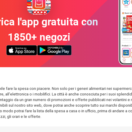
ica l'app gratuita con
1850+ negozi
ibile fare la spesa con piacere. Non solo per i generi alimentari nei supermerca
are, all'elettronica o i mobilifici. La città è anche conosciuta per i suoi spl
antaggio da un gran numero di promozioni e offerte pubblicati nei volantini e nel
ili sul nostro sito web, dove potrai anche scoprire tutto sui marchi disponibil
o modo potrai fare la lista della spesa a casa o in ufficio, prima di andare a com
i, gli orari e le offerte.