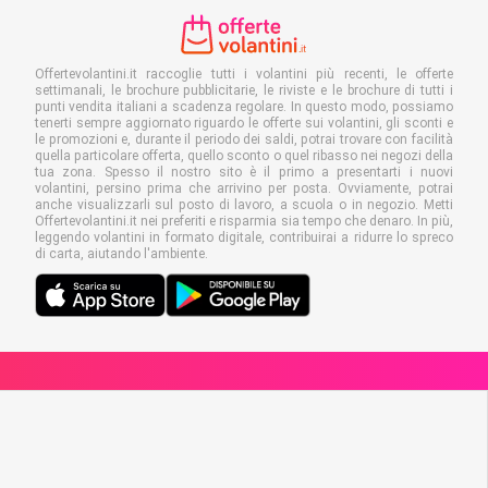
Offertevolantini.it raccoglie tutti i volantini più recenti, le offerte
settimanali, le brochure pubblicitarie, le riviste e le brochure di tutti i
punti vendita italiani a scadenza regolare. In questo modo, possiamo
tenerti sempre aggiornato riguardo le offerte sui volantini, gli sconti e
le promozioni e, durante il periodo dei saldi, potrai trovare con facilità
quella particolare offerta, quello sconto o quel ribasso nei negozi della
tua zona. Spesso il nostro sito è il primo a presentarti i nuovi
volantini, persino prima che arrivino per posta. Ovviamente, potrai
anche visualizzarli sul posto di lavoro, a scuola o in negozio. Metti
Offertevolantini.it nei preferiti e risparmia sia tempo che denaro. In più,
leggendo volantini in formato digitale, contribuirai a ridurre lo spreco
di carta, aiutando l'ambiente.