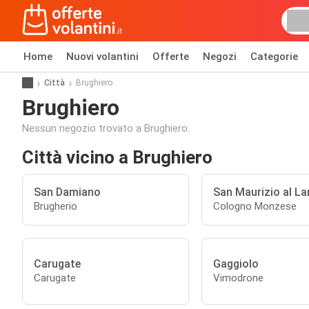
Home
Nuovi volantini
Offerte
Negozi
Categorie
Città
Brughiero
Brughiero
Nessun negozio trovato a Brughiero.
Città vicino a Brughiero
San Damiano
San Maurizio al L
Brugherio
Cologno Monzese
Carugate
Gaggiolo
Carugate
Vimodrone