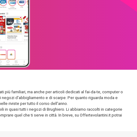
ti più familiari, ma anche per articoli dedicati al fai-da-te, computer o
endidi negozi d'abbigliamento e di scarpe. Per quanto riguarda moda e
le riviste per tutto il corso dell'anno.
i in quasi tutti i negozi di Brughiero. Li abbiamo raccolti in categorie
prare quel che ti serve in città. In breve, su Offertevolantini.it potrai