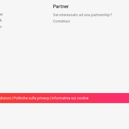
Partner
ter
Sei interessato ad una partnership?
ok
Contattaci
am
dizioni
|
Politiche sulla privacy
|
Informativa sui cookie