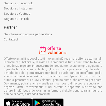
Seguici su Facebook
Seguici su Instagram
Seguici su Youtube
Seguici su TikTok
Partner
Sei interessato ad una partnership?
Contattaci
Offertevolantini.it raccoglie tutti i volantini più recenti, le offerte settimanali,
le brochure pubblicitarie, le riviste e le brochure di tutti i punti vendita italiani
a scadenza regolare. In questo modo, possiamo tenerti sempre aggiornato
riguardo le offerte sui volantini, gli sconti e le promozioni e, durante il
periodo dei saldi, potrai trovare con facilità quella particolare offerta, quello
sconto o quel ribasso nei negozi della tua zona. Spesso il nostro sito è il
primo a presentarti i nuovi volantini, persino prima che arrivino per posta.
Ovviamente, potrai anche visualizzarli sul posto di lavoro, a scuola o in
negozio. Metti Offertevolantini.it nei preferiti e risparmia sia tempo che
denaro. In più, leggendo volantini in formato digitale, contribuirai a ridurre lo
spreco di carta, aiutando l'ambiente.