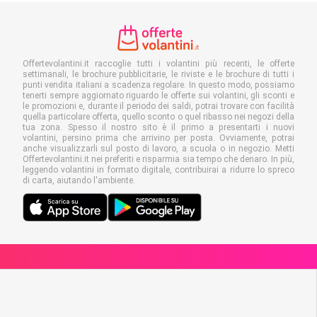
Offertevolantini.it raccoglie tutti i volantini più recenti, le offerte
settimanali, le brochure pubblicitarie, le riviste e le brochure di tutti i
punti vendita italiani a scadenza regolare. In questo modo, possiamo
tenerti sempre aggiornato riguardo le offerte sui volantini, gli sconti e
le promozioni e, durante il periodo dei saldi, potrai trovare con facilità
quella particolare offerta, quello sconto o quel ribasso nei negozi della
tua zona. Spesso il nostro sito è il primo a presentarti i nuovi
volantini, persino prima che arrivino per posta. Ovviamente, potrai
anche visualizzarli sul posto di lavoro, a scuola o in negozio. Metti
Offertevolantini.it nei preferiti e risparmia sia tempo che denaro. In più,
leggendo volantini in formato digitale, contribuirai a ridurre lo spreco
di carta, aiutando l'ambiente.