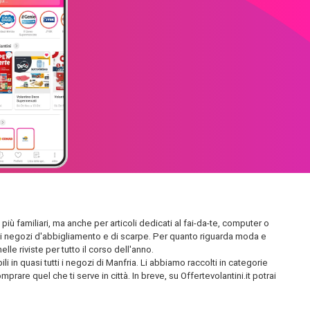
più familiari, ma anche per articoli dedicati al fai-da-te, computer o
endidi negozi d'abbigliamento e di scarpe. Per quanto riguarda moda e
le riviste per tutto il corso dell'anno.
 in quasi tutti i negozi di Manfria. Li abbiamo raccolti in categorie
prare quel che ti serve in città. In breve, su Offertevolantini.it potrai