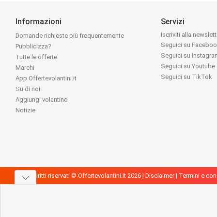
Informazioni
Servizi
Iscriviti alla newslet
Domande richieste più frequentemente
Seguici su Facebo
Pubblicizza?
Seguici su Instagr
Tutte le offerte
Seguici su Youtube
Marchi
Seguici su TikTok
App Offertevolantini.it
Su di noi
Aggiungi volantino
Notizie
Tutti i diritti riservati © Offertevolantini.it 2026 |
Disclaimer
|
Termini e con