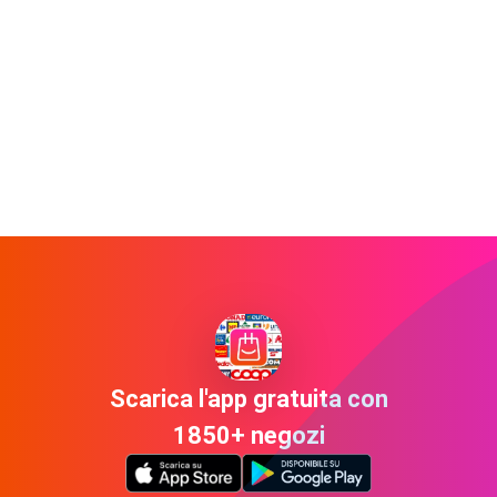
Scarica l'app gratuita con
1850+ negozi