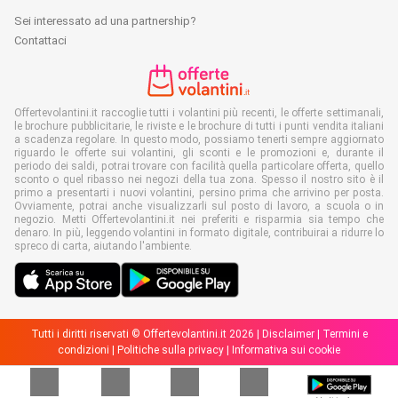
Sei interessato ad una partnership?
Contattaci
Offertevolantini.it raccoglie tutti i volantini più recenti, le offerte settimanali,
le brochure pubblicitarie, le riviste e le brochure di tutti i punti vendita italiani
a scadenza regolare. In questo modo, possiamo tenerti sempre aggiornato
riguardo le offerte sui volantini, gli sconti e le promozioni e, durante il
periodo dei saldi, potrai trovare con facilità quella particolare offerta, quello
sconto o quel ribasso nei negozi della tua zona. Spesso il nostro sito è il
primo a presentarti i nuovi volantini, persino prima che arrivino per posta.
Ovviamente, potrai anche visualizzarli sul posto di lavoro, a scuola o in
negozio. Metti Offertevolantini.it nei preferiti e risparmia sia tempo che
denaro. In più, leggendo volantini in formato digitale, contribuirai a ridurre lo
spreco di carta, aiutando l'ambiente.
Tutti i diritti riservati © Offertevolantini.it 2026 |
Disclaimer
|
Termini e
condizioni
|
Politiche sulla privacy
|
Informativa sui cookie