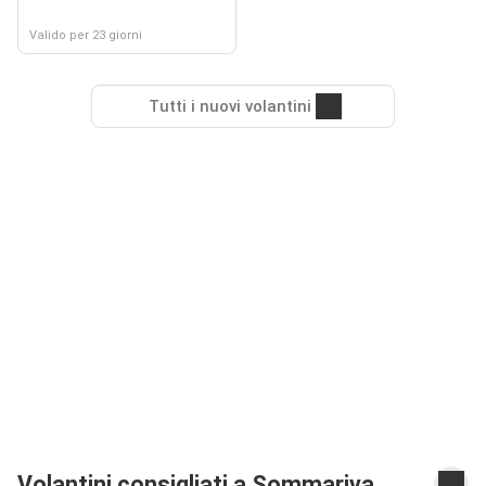
Valido per 23 giorni
Tutti i nuovi volantini
Volantini consigliati a Sommariva