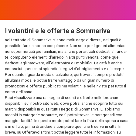
I volantini e le offerte a Sommariva
nel territorio di Sommariva ci sono molti negozi diversi, nei quali è
possibile fare la spesa con piacere. Non solo per i generi alimentari
nei supermercati più familiari, ma anche per articoli dedicati al fai-da-
te, computer o elementi d'arredo in altri punti vendita, come quelli
dedicati agli hardware, all'elettronica o i mobilifici. La città è anche
conosciuta per i suoi splendidi negozi d'abbigliamento e di scarpe.
Per quanto riguarda moda e calzature, qui troverai sempre prodotti
all'ultima moda, e potrai trarre vantaggio da un gran numero di
promozioni e offerte pubblicati nei volantini e nelle riviste per tutto il
corso dell'anno.
Puoi visualizzare una rassegna di sconti e offerte nelle brochure
disponibili sul nostro sito web, dove potrai anche scoprire tutto sui
marchi disponibili in quasi tutti i negozi di Sommariva. Li abbiamo
raccolti in categorie separate, così potrai trovarli e paragonarli con
maggior facilità. In questo modo potrai fare la lista della spesa a casa
o in ufficio, prima di andare a comprare quel che ti serve in città. In
breve, su Offertevolantini.it potrai leggere tutte le informazioni su