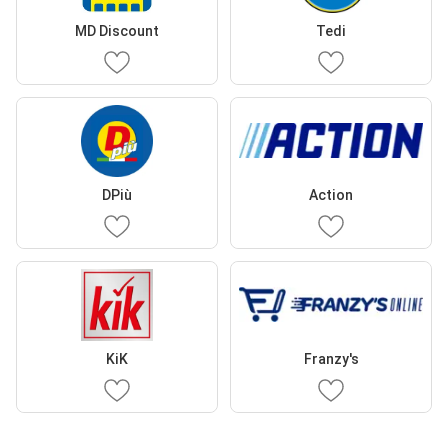
MD Discount
Tedi
DPiù
Action
KiK
Franzy's