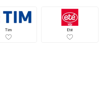
Tim
Eté