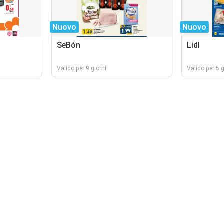
Nuovo
Nuovo
SeBón
Lidl
Valido per 9 giorni
Valido per 5 g