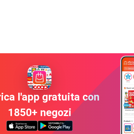
ica l'app gratuita con
1850+ negozi