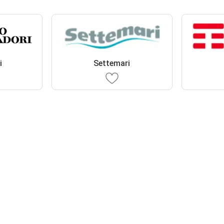
i
Settemari