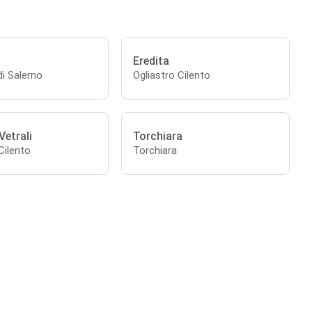
Eredita
di Salerno
Ogliastro Cilento
Vetrali
Torchiara
Cilento
Torchiara