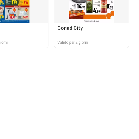
Conad City
iorni
Valido per 2 giorni