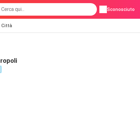
Sconosciuto
Città
gropoli