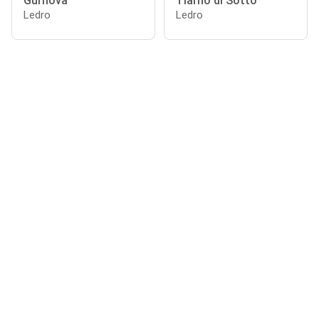
Gurnova
Tiarno di Sotto
Ledro
Ledro