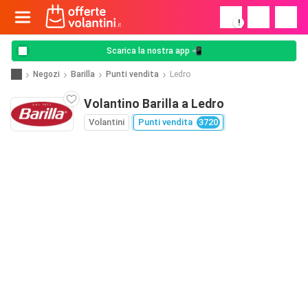
!
Scarica la nostra app 📲
Negozi
Barilla
Punti vendita
Ledro
Volantino Barilla a Ledro
Volantini
Punti vendita
3720