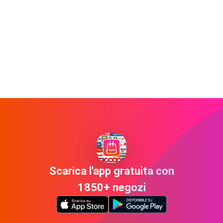
Scarica l'app gratuita con
1850+ negozi