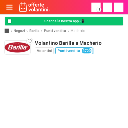
!
Scarica la nostra app 📲
Negozi
Barilla
Punti vendita
Macherio
Volantino Barilla a Macherio
Volantini
Punti vendita
3720