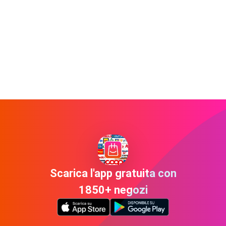
Scarica l'app gratuita con
1850+ negozi