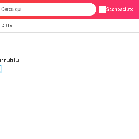
Sconosciuto
Città
arrubiu