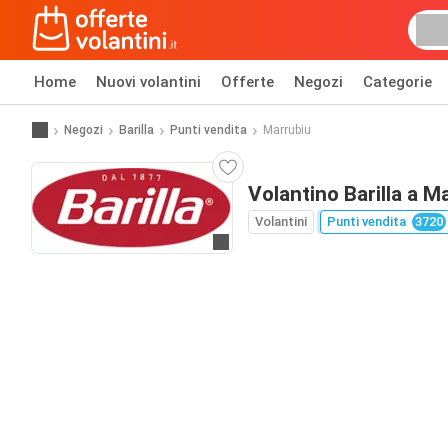
Home
Nuovi volantini
Offerte
Negozi
Categorie
Negozi
Barilla
Punti vendita
Marrubiu
Volantino Barilla a M
Volantini
Punti vendita
3720
Vai al sito web