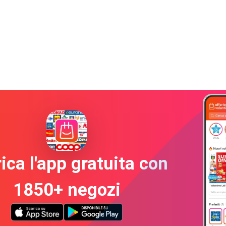
ica l'app gratuita con
1850+ negozi