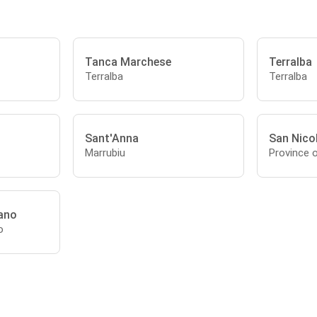
Tanca Marchese
Terralba
Terralba
Terralba
Sant'Anna
San Nicol
Marrubiu
Province 
dano
o