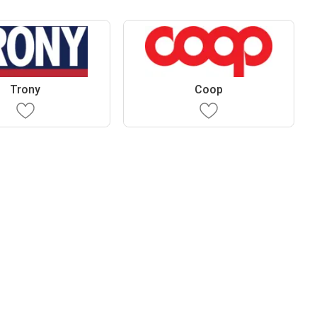
Trony
Coop