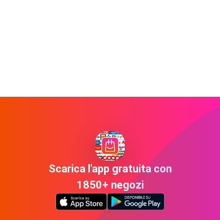
Scarica l'app gratuita con
1850+ negozi