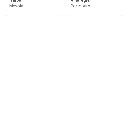
Italba
Villaregia
Mesola
Porto Viro