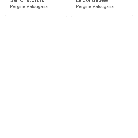
San Cristoforo
Le Contradele
Pergine Valsugana
Pergine Valsugana