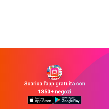
Scarica l'app gratuita con
1850+ negozi