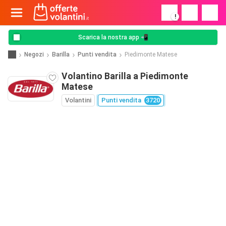
!
Scarica la nostra app 📲
Negozi
Barilla
Punti vendita
Piedimonte Matese
Volantino Barilla a Piedimonte
Matese
Volantini
Punti vendita
3720