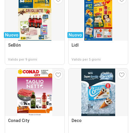
Nuovo
Nuovo
SeBón
Lidl
Valido per 9 giorni
Valido per 5 giorni
Conad City
Deco