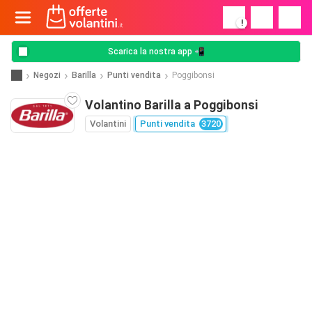
!
Scarica la nostra app 📲
Negozi
Barilla
Punti vendita
Poggibonsi
Volantino Barilla a Poggibonsi
Volantini
Punti vendita
3720