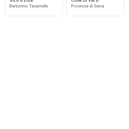
Vico d'Elsa
Colle Di Val D
Barberino Tavarnelle
Provincia di Siena