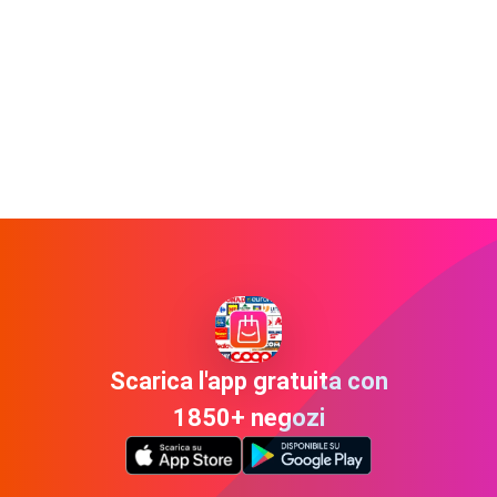
Scarica l'app gratuita con
1850+ negozi