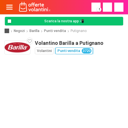
!
Scarica la nostra app 📲
Negozi
Barilla
Punti vendita
Putignano
Volantino Barilla a Putignano
Volantini
Punti vendita
3720