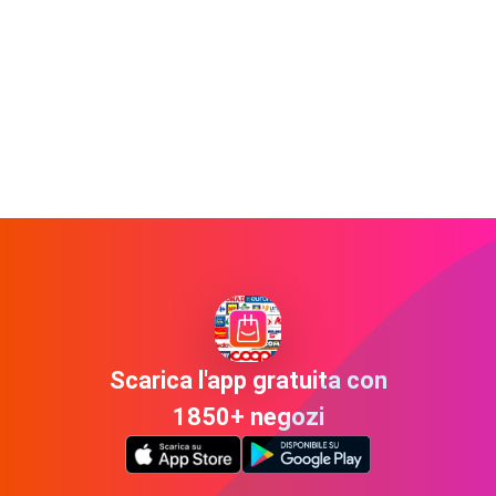
Scarica l'app gratuita con
1850+ negozi