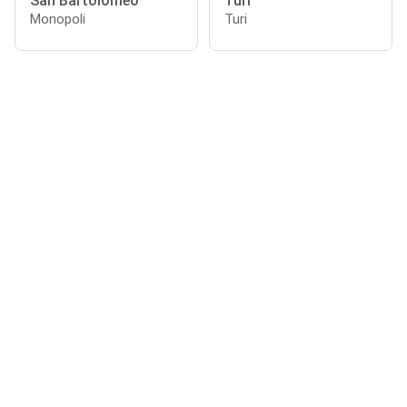
San Bartolomeo
Turi
Monopoli
Turi