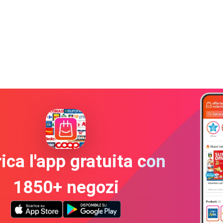
ica l'app gratuita con
1850+ negozi