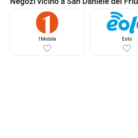
Negozi vicino a San Daniele del Friu
1Mobile
Eolo