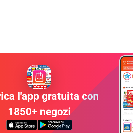
ica l'app gratuita con
1850+ negozi