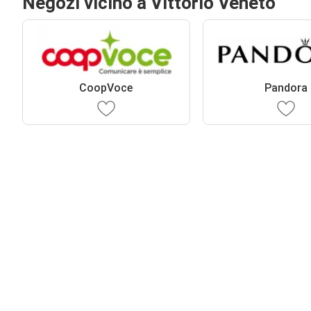
Negozi vicino a Vittorio Veneto
CoopVoce
Pandora