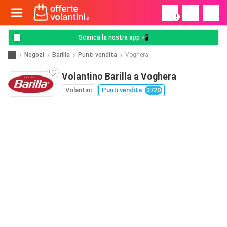
!
Scarica la nostra app 📲
Negozi
Barilla
Punti vendita
Voghera
Volantino Barilla a Voghera
Volantini
Punti vendita
3720