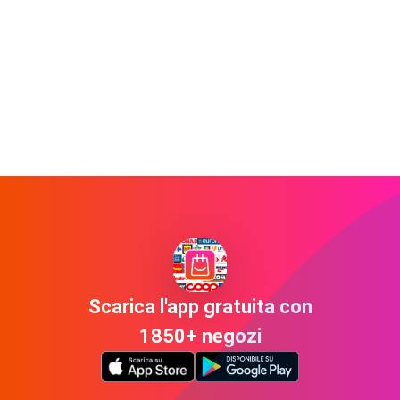
Scarica l'app gratuita con
1850+ negozi