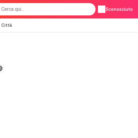
Sconosciuto
Città
5