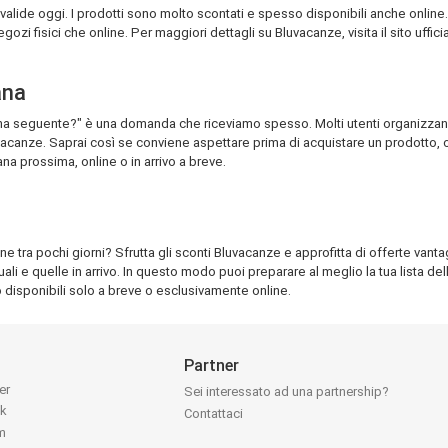
 valide oggi. I prodotti sono molto scontati e spesso disponibili anche online.
zi fisici che online. Per maggiori dettagli su Bluvacanze, visita il sito uffici
ana
mana seguente?" è una domanda che riceviamo spesso. Molti utenti organizzan
acanze. Saprai così se conviene aspettare prima di acquistare un prodotto, op
ana prossima, online o in arrivo a breve.
e tra pochi giorni? Sfrutta gli sconti Bluvacanze e approfitta di offerte vanta
uali e quelle in arrivo. In questo modo puoi preparare al meglio la tua lista
 disponibili solo a breve o esclusivamente online.
Partner
ter
Sei interessato ad una partnership?
ok
Contattaci
am