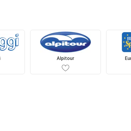
i
Alpitour
Eu