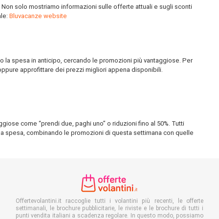
 Non solo mostriamo informazioni sulle offerte attuali e sugli sconti
ale:
Bluvacanze website
o la spesa in anticipo, cercando le promozioni più vantaggiose. Per
pure approfittare dei prezzi migliori appena disponibili.
ggiose come “prendi due, paghi uno” o riduzioni fino al 50%. Tutti
 della spesa, combinando le promozioni di questa settimana con quelle
Offertevolantini.it raccoglie tutti i volantini più recenti, le offerte
settimanali, le brochure pubblicitarie, le riviste e le brochure di tutti i
punti vendita italiani a scadenza regolare. In questo modo, possiamo