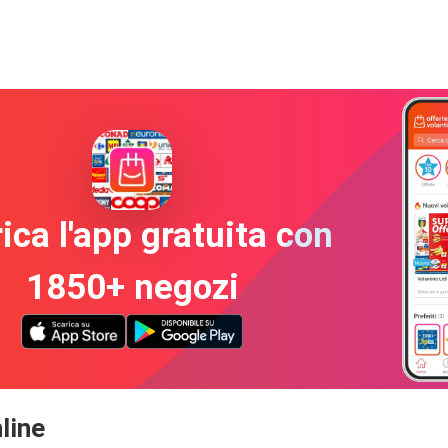
ica l'app gratuita con
1850+ negozi
line