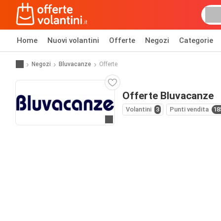
Home
Nuovi volantini
Offerte
Negozi
Categorie
Negozi
Bluvacanze
Offerte
Offerte Bluvacanze
Volantini
3
Punti vendita
18
Vai al sito web