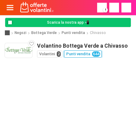
!
Scarica la nostra app 📲
Negozi
Bottega Verde
Punti vendita
Chivasso
Volantino Bottega Verde a Chivasso
Volantini
2
Punti vendita
644