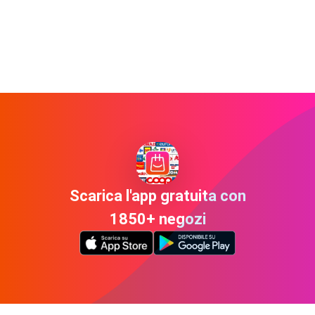
Scarica l'app gratuita con
1850+ negozi