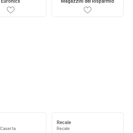
Euronics
Magazzini del Risparmio
Recale
 Caserta
Recale