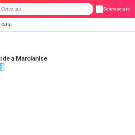
Sconosciuto
Città
rde a Marcianise
4