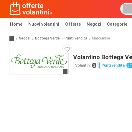
Home
Nuovi volantini
Offerte
Negozi
Categorie
Negozi
Bottega Verde
Punti vendita
Marcianise
Volantino Bottega Ve
Volantini
2
Punti vendita
64
Vai al sito web