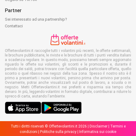
Partner
Sei interessato ad una partnership?
Contattaci
Offertevolantini.it raccoglie tutti i volantini più recenti, le offerte settimanali,
le brochure pubblicitarie, le riviste e le brochure di tutti i punti vendita italiani
a scadenza regolare. In questo modo, possiamo tenerti sempre aggiornato
riguardo le offerte sui volantini, gli sconti e le promozioni e, durante il
periodo dei saldi, potrai trovare con facilità quella particolare offerta, quello
sconto o quel ribasso nei negozi della tua zona. Spesso il nostro sito è il
primo a presentarti i nuovi volantini, persino prima che arrivino per posta.
Ovviamente, potrai anche visualizzarli sul posto di lavoro, a scuola o in
negozio. Metti Offertevolantini.it nei preferiti e risparmia sia tempo che
denaro. In più, leggendo volantini in formato digitale, contribuirai a ridurre lo
spreco di carta, aiutando l'ambiente.
Tutti i diritti riservati © Offertevolantini.it 2026 |
Disclaimer
|
Termini e
condizioni
|
Politiche sulla privacy
|
Informativa sui cookie