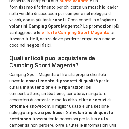
l’esperta in camper! Il suo
punto vendita
è un
fornitissimo riferimento per chi cerca un
marchio
leader
nella vendita di accessori per camper e nel noleggio di
veicoli, con in più tanti
sconti
. Cosa aspetti a sfogliare i
volantini Camping Sport Magenta
? Le
promozioni
più
vantaggiose e le
offerte Camping Sport Magenta
si
trovano tutte lì, senza dover perdere tempo con noiose
code nei
negozi
fisici.
Quali articoli puoi acquistare da
Camping Sport Magenta?
Camping Sport Magenta offre alla propria clientela
un
vasto
assortimento
di
prodotti di qualità
per la
cura,
la
manutenzione
e le
riparazioni
del
camper:
batterie, antibatterici, serrature, navigatori,
generatori di corrente e molto altro, oltre a
servizi
di
officina
e showroom, il miglior
usato
e una sezione
noleggio ai
prezzi più bassi.
Sul
volantino di questa
settimana
troverai tante occasioni per la tua
auto
camper da non perdere, oltre a tutte le informazioni utili