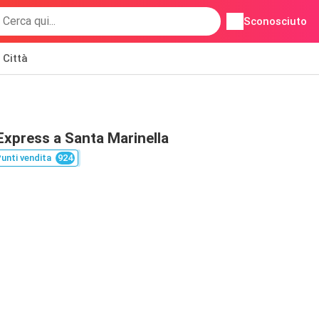
Sconosciuto
Città
Express a Santa Marinella
unti vendita
924