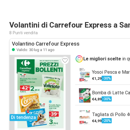
Volantini di Carrefour Express a Sa
8 Punti vendita
Volantino Carrefour Express
Valido: 30 lug a 11 ago
Le migliori scelte
in q
Yosoi Pesca e Mar
-30%
€1,29
Bomba di Latte Ca
-30%
€4,89
Tagliata di Pollo 
Di tendenza
-20%
€4,99