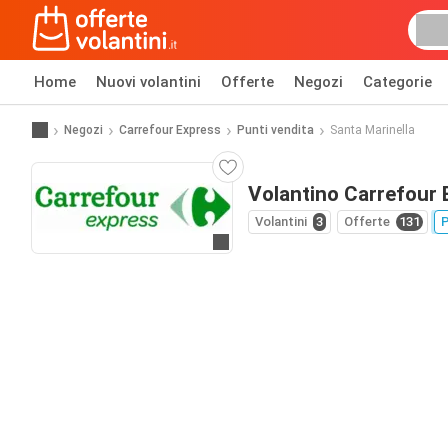
Home
Nuovi volantini
Offerte
Negozi
Categorie
Negozi
Carrefour Express
Punti vendita
Santa Marinella
Volantino Carrefour 
Volantini
3
Offerte
131
P
Vai al sito web