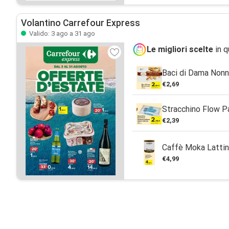
Volantino Carrefour Express
Valido: 3 ago a 31 ago
Le migliori scelte
in q
Baci di Dama Nonn
€2,69
Stracchino Flow P
€2,39
Caffè Moka Lattin
€4,99