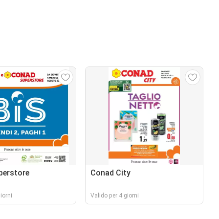
perstore
Conad City
iorni
Valido per 4 giorni