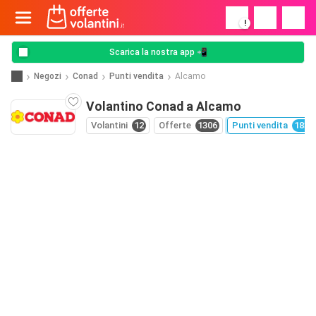
!
Scarica la nostra app 📲
Negozi
Conad
Punti vendita
Alcamo
Volantino Conad a Alcamo
Volantini
12
Offerte
1306
Punti vendita
1830