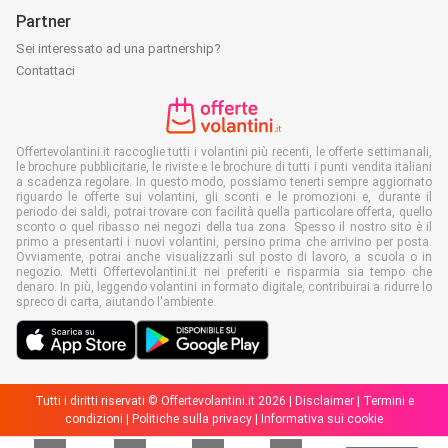
Partner
Sei interessato ad una partnership?
Contattaci
Offertevolantini.it raccoglie tutti i volantini più recenti, le offerte settimanali,
le brochure pubblicitarie, le riviste e le brochure di tutti i punti vendita italiani
a scadenza regolare. In questo modo, possiamo tenerti sempre aggiornato
riguardo le offerte sui volantini, gli sconti e le promozioni e, durante il
periodo dei saldi, potrai trovare con facilità quella particolare offerta, quello
sconto o quel ribasso nei negozi della tua zona. Spesso il nostro sito è il
primo a presentarti i nuovi volantini, persino prima che arrivino per posta.
Ovviamente, potrai anche visualizzarli sul posto di lavoro, a scuola o in
negozio. Metti Offertevolantini.it nei preferiti e risparmia sia tempo che
denaro. In più, leggendo volantini in formato digitale, contribuirai a ridurre lo
spreco di carta, aiutando l'ambiente.
Tutti i diritti riservati © Offertevolantini.it 2026 |
Disclaimer
|
Termini e
condizioni
|
Politiche sulla privacy
|
Informativa sui cookie