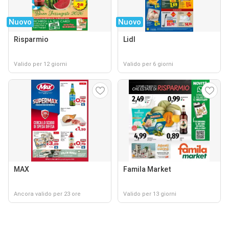
Nuovo
Nuovo
Risparmio
Lidl
Valido per 12 giorni
Valido per 6 giorni
MAX
Famila Market
Ancora valido per 23 ore
Valido per 13 giorni