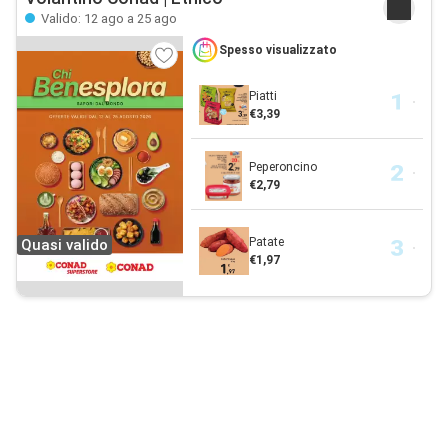
Valido: 12 ago a 25 ago
Spesso visualizzato
Piatti
€3,39
Peperoncino
€2,79
Patate
Quasi valido
€1,97