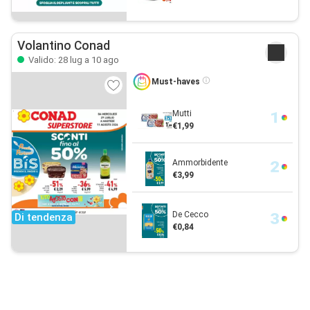
Volantino Conad
Valido: 28 lug a 10 ago
Must-haves
Mutti
€1,99
Ammorbidente
€3,99
De Cecco
Di tendenza
€0,84