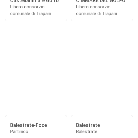
Castellammare Golfo
C.MMARE DEL GOLFO
Libero consorzio
Libero consorzio
comunale di Trapani
comunale di Trapani
Balestrate-Foce
Balestrate
Partinico
Balestrate