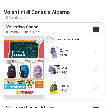
Volantini di Conad a Alcamo
15 Punti vendita
Volantino Conad
Valido: 17 lug a 30 set
Spesso visualizzato
Zaino
€5,90
Seven
€44,90
Trolley
Di tendenza
€49,90
Volantino Conad | Etnico