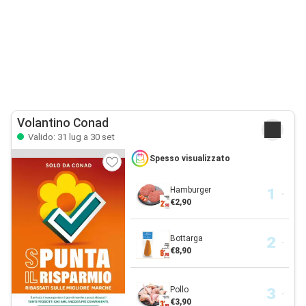
Volantino Conad
Valido: 31 lug a 30 set
Spesso visualizzato
Hamburger
€2,90
Bottarga
€8,90
Pollo
€3,90