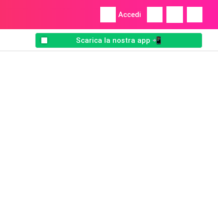
Accedi
Scarica la nostra app 📲