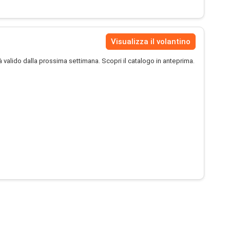
Visualizza il volantino
 valido dalla prossima settimana. Scopri il catalogo in anteprima.