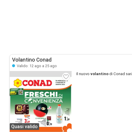
Volantino Conad
Valido: 12 ago a 25 ago
Il nuovo
volantino
di Conad sarà
Quasi valido