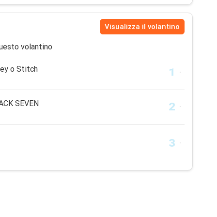
Visualizza il volantino
uesto volantino
ey o Stitch
ACK SEVEN