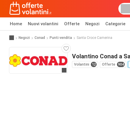
Home
Nuovi volantini
Offerte
Negozi
Categorie
Negozi
Conad
Punti vendita
Santa Croce Camerina
Volantino Conad a S
Volantini
12
Offerte
904
Vai al sito web