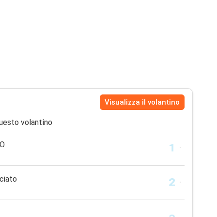
Visualizza il volantino
uesto volantino
RO
ciato