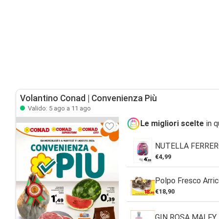
Volantino Conad | Convenienza Più
Valido: 5 ago a 11 ago
Le migliori scelte
in q
NUTELLA FERRE
€4,99
Polpo Fresco Arric
€18,90
GIN ROSA MALFY