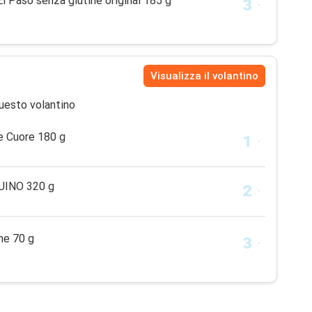
El Paso senza glutine original 185 g
Visualizza il volantino
uesto volantino
e Cuore 180 g
INO 320 g
ne 70 g