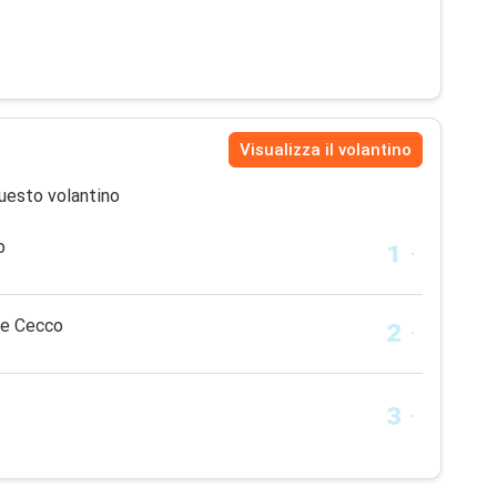
Visualizza il volantino
uesto volantino
o
De Cecco