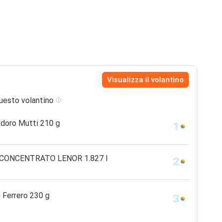
Visualizza il volantino
uesto volantino
odoro Mutti 210 g
ONCENTRATO LENOR 1.827 l
 Ferrero 230 g