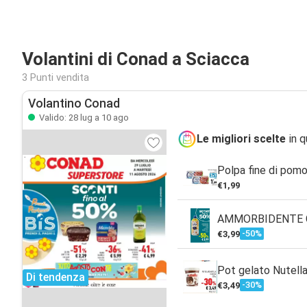
Volantini di Conad a Sciacca
3 Punti vendita
Volantino Conad
Valido: 28 lug a 10 ago
Le migliori scelte
in q
Polpa fine di pom
€1,99
AMMORBIDENTE C
-50%
€3,99
Pot gelato Nutella
Di tendenza
-30%
€3,49