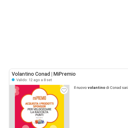
Volantino Conad | MiPremio
Valido: 12 ago a 8 set
Il nuovo
volantino
di Conad sarà