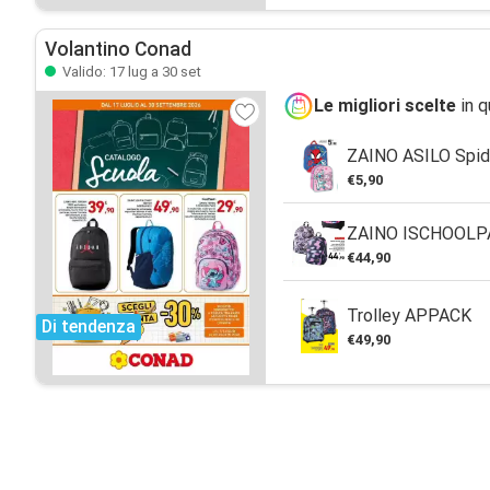
Volantino Conad
Valido: 17 lug a 30 set
Le migliori scelte
in q
ZAINO ASILO Spid
€5,90
ZAINO ISCHOOLP
€44,90
Trolley APPACK
Di tendenza
€49,90