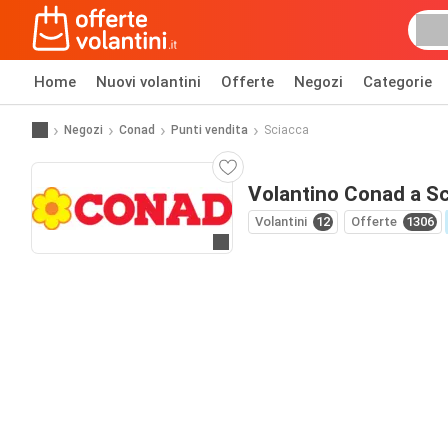
Home
Nuovi volantini
Offerte
Negozi
Categorie
Negozi
Conad
Punti vendita
Sciacca
Volantino Conad a S
Volantini
12
Offerte
1306
Vai al sito web