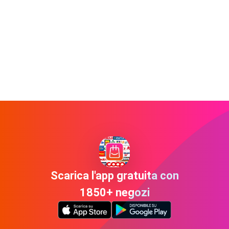
Scarica l'app gratuita con
1850+ negozi