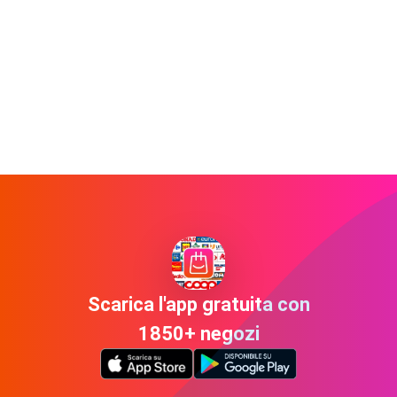
Scarica l'app gratuita con
1850+ negozi