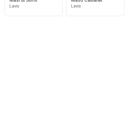
Masi di Sorni
Maso Callianer
Lavis
Lavis