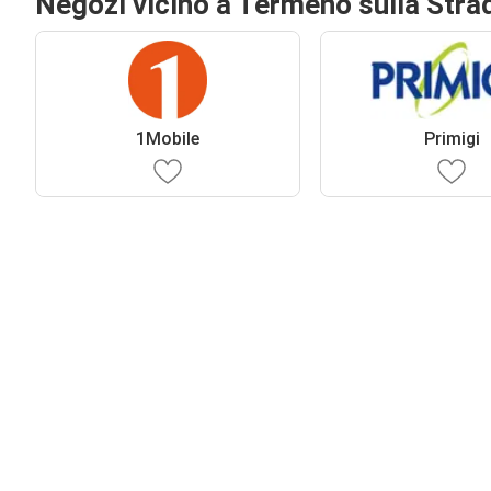
Negozi vicino a Termeno sulla Stra
1Mobile
Primigi