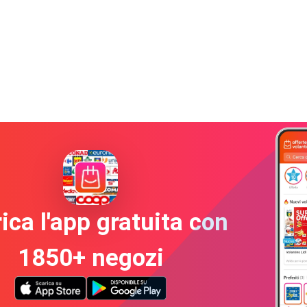
ica l'app gratuita con
1850+ negozi