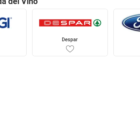
da del Vino
Despar