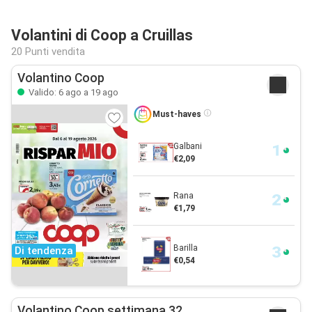
Volantini di Coop a Cruillas
20 Punti vendita
Volantino Coop
Valido: 6 ago a 19 ago
Must-haves
Galbani
€2,09
Rana
€1,79
Barilla
Di tendenza
€0,54
Volantino Coop settimana 32