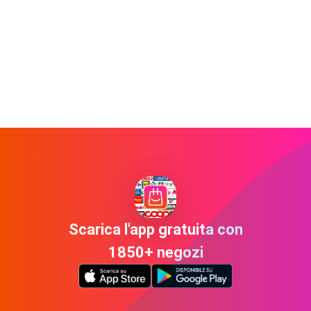
Scarica l'app gratuita con
1850+ negozi