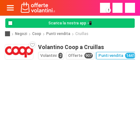
!
Scarica la nostra app 📲
Negozi
Coop
Punti vendita
Cruillas
Volantino Coop a Cruillas
Volantini
2
Offerte
907
Punti vendita
1441