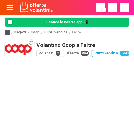
!
Scarica la nostra app 📲
Negozi
Coop
Punti vendita
Feltre
Volantino Coop a Feltre
Volantini
2
Offerte
894
Punti vendita
1441