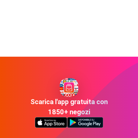
Scarica l'app gratuita con
1850+ negozi