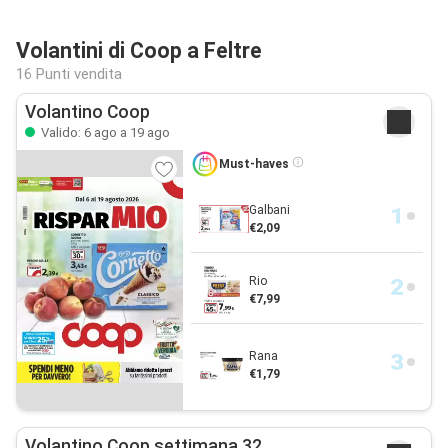
Volantini di Coop a Feltre
16 Punti vendita
Volantino Coop
Valido: 6 ago a 19 ago
Must-haves
Galbani
€2,09
Rio
€7,99
Rana
€1,79
Volantino Coop settimana 32