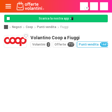
!
Scarica la nostra app 📲
Negozi
Coop
Punti vendita
Fiuggi
Volantino Coop a Fiuggi
Volantini
2
Offerte
717
Punti vendita
1441