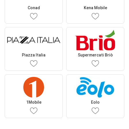
Conad
Kena Mobile
Piazza Italia
Supermercati Briò
1Mobile
Eolo