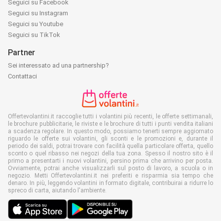
Seguici su Facebook
Seguici su Instagram
Seguici su Youtube
Seguici su TikTok
Partner
Sei interessato ad una partnership?
Contattaci
Offertevolantini.it raccoglie tutti i volantini più recenti, le offerte settimanali,
le brochure pubblicitarie, le riviste e le brochure di tutti i punti vendita italiani
a scadenza regolare. In questo modo, possiamo tenerti sempre aggiornato
riguardo le offerte sui volantini, gli sconti e le promozioni e, durante il
periodo dei saldi, potrai trovare con facilità quella particolare offerta, quello
sconto o quel ribasso nei negozi della tua zona. Spesso il nostro sito è il
primo a presentarti i nuovi volantini, persino prima che arrivino per posta.
Ovviamente, potrai anche visualizzarli sul posto di lavoro, a scuola o in
negozio. Metti Offertevolantini.it nei preferiti e risparmia sia tempo che
denaro. In più, leggendo volantini in formato digitale, contribuirai a ridurre lo
spreco di carta, aiutando l'ambiente.