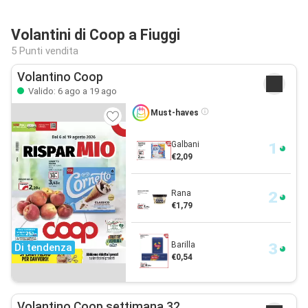
Volantini di Coop a Fiuggi
5 Punti vendita
Volantino Coop
Valido: 6 ago a 19 ago
Must-haves
Galbani
€2,09
Rana
€1,79
Barilla
Di tendenza
€0,54
Volantino Coop settimana 32