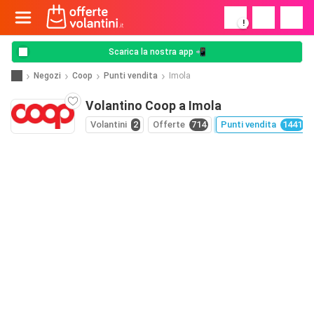
!
Scarica la nostra app 📲
Negozi
Coop
Punti vendita
Imola
Volantino Coop a Imola
Volantini
2
Offerte
714
Punti vendita
1441