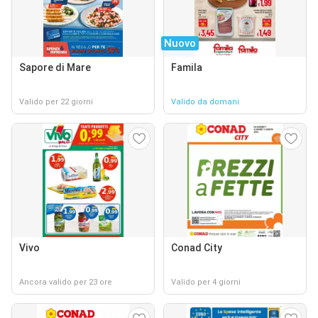
Nuovo
Sapore di Mare
Famila
Valido per 22 giorni
Valido da domani
Vivo
Conad City
Ancora valido per 23 ore
Valido per 4 giorni