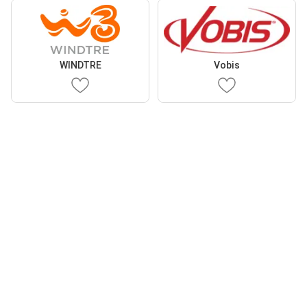
WINDTRE
Vobis