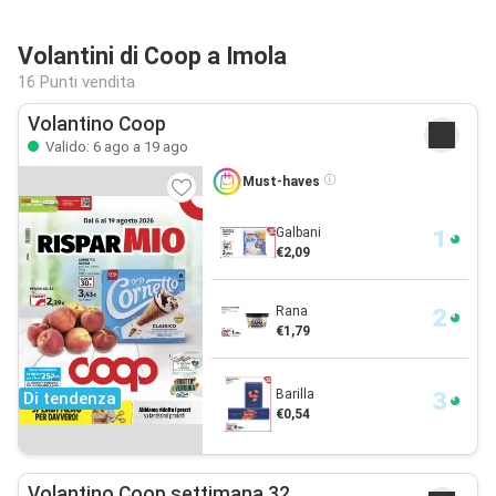
Volantini di Coop a Imola
16 Punti vendita
Volantino Coop
Valido: 6 ago a 19 ago
Must-haves
Galbani
€2,09
Rana
€1,79
Barilla
Di tendenza
€0,54
Volantino Coop settimana 32