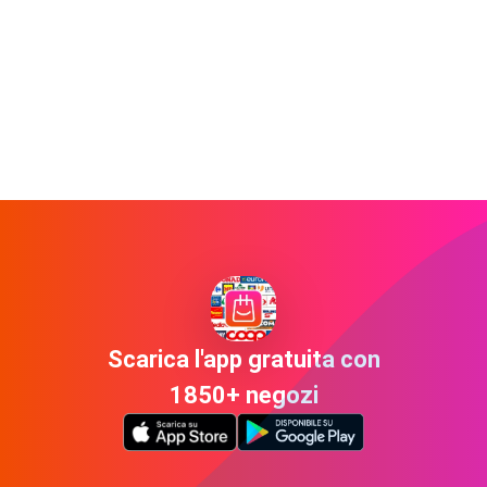
Scarica l'app gratuita con
1850+ negozi