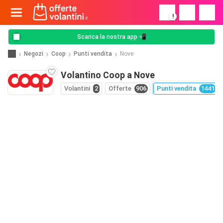
!
Scarica la nostra app 📲
Negozi
Coop
Punti vendita
Nove
Volantino Coop a Nove
Volantini
2
Offerte
906
Punti vendita
1441