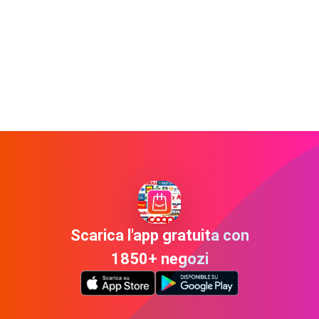
Scarica l'app gratuita con
1850+ negozi