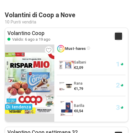
Volantini di Coop a Nove
10 Punti vendita
Volantino Coop
Valido: 6 ago a 19 ago
Must-haves
Galbani
€2,09
Rana
€1,79
Barilla
Di tendenza
€0,54
Volantino Coop settimana 32