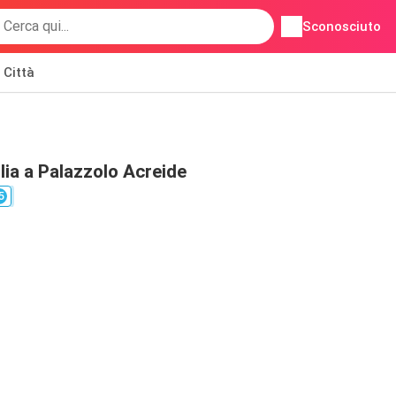
Sconosciuto
Città
lia a Palazzolo Acreide
5