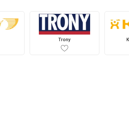
Trony
K