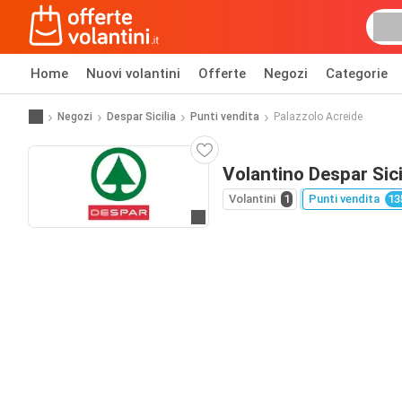
Home
Nuovi volantini
Offerte
Negozi
Categorie
Negozi
Despar Sicilia
Punti vendita
Palazzolo Acreide
Volantino Despar Sici
Volantini
1
Punti vendita
13
Vai al sito web