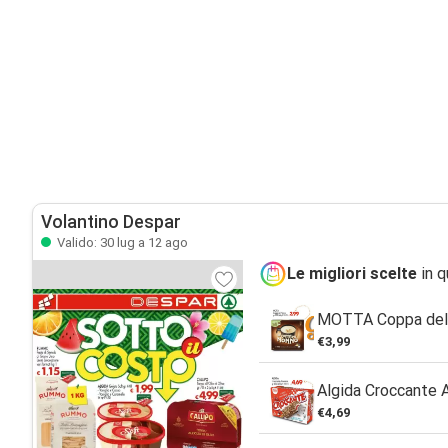
Volantino Despar
Valido: 30 lug a 12 ago
Le migliori scelte
in q
MOTTA Coppa del
€3,99
Algida Croccante 
€4,69