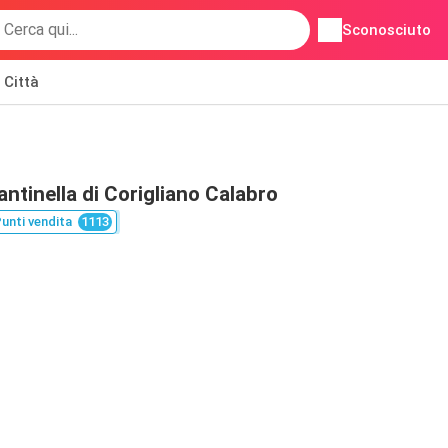
Sconosciuto
Città
ntinella di Corigliano Calabro
unti vendita
1113