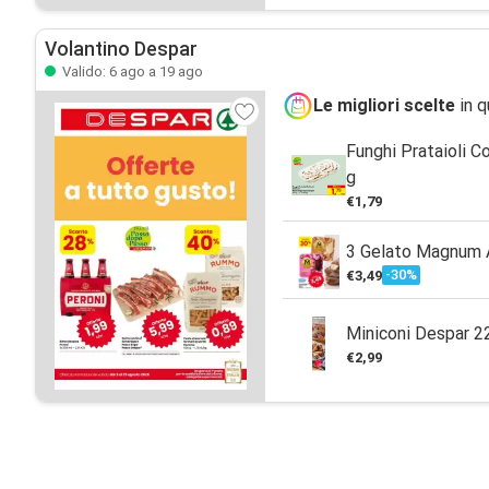
Volantino Despar
Valido: 6 ago a 19 ago
Le migliori scelte
in q
Funghi Prataioli 
g
€1,79
3 Gelato Magnum 
-30%
€3,49
Miniconi Despar 2
€2,99