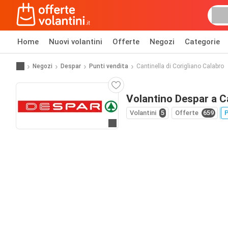
Home
Nuovi volantini
Offerte
Negozi
Categorie
Negozi
Despar
Punti vendita
Cantinella di Corigliano Calabro
Volantino Despar a Ca
Volantini
5
Offerte
659
P
Vai al sito web