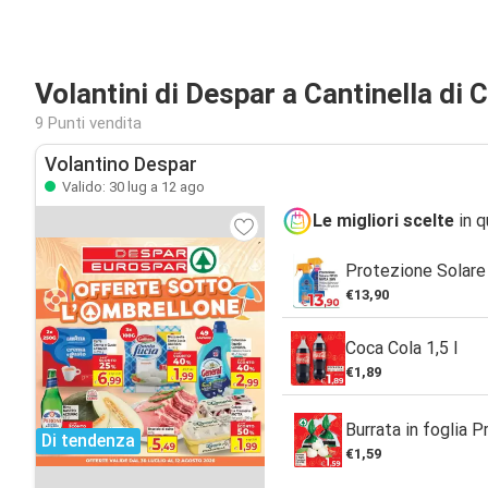
Volantini di Despar a Cantinella di 
9 Punti vendita
Volantino Despar
Valido: 30 lug a 12 ago
Le migliori scelte
in q
Protezione Solar
€13,90
Coca Cola 1,5 l
€1,89
Burrata in foglia
Di tendenza
€1,59