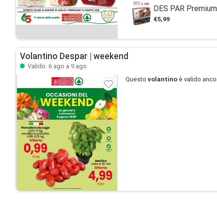
DES PAR Premium P
€5,99
Volantino Despar | weekend
Valido: 6 ago a 9 ago
Questo
volantino
è valido anco