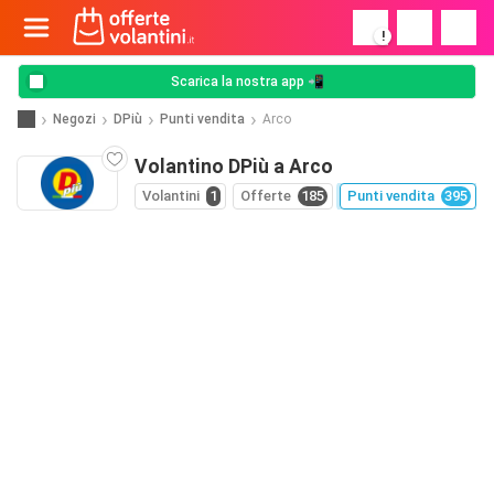
!
Scarica la nostra app 📲
Negozi
DPiù
Punti vendita
Arco
Volantino DPiù a Arco
Volantini
1
Offerte
185
Punti vendita
395