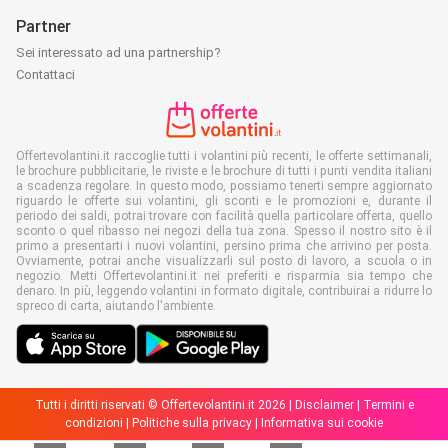
Partner
Sei interessato ad una partnership?
Contattaci
Offertevolantini.it raccoglie tutti i volantini più recenti, le offerte settimanali,
le brochure pubblicitarie, le riviste e le brochure di tutti i punti vendita italiani
a scadenza regolare. In questo modo, possiamo tenerti sempre aggiornato
riguardo le offerte sui volantini, gli sconti e le promozioni e, durante il
periodo dei saldi, potrai trovare con facilità quella particolare offerta, quello
sconto o quel ribasso nei negozi della tua zona. Spesso il nostro sito è il
primo a presentarti i nuovi volantini, persino prima che arrivino per posta.
Ovviamente, potrai anche visualizzarli sul posto di lavoro, a scuola o in
negozio. Metti Offertevolantini.it nei preferiti e risparmia sia tempo che
denaro. In più, leggendo volantini in formato digitale, contribuirai a ridurre lo
spreco di carta, aiutando l'ambiente.
Tutti i diritti riservati © Offertevolantini.it 2026 |
Disclaimer
|
Termini e
condizioni
|
Politiche sulla privacy
|
Informativa sui cookie