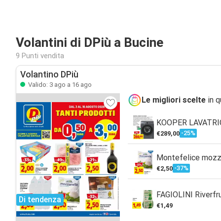
Volantini di DPiù a Bucine
9 Punti vendita
Volantino DPiù
Valido: 3 ago a 16 ago
Le migliori scelte
in q
KOOPER LAVATRIC
-25%
€289,00
Montefelice mozza
-37%
€2,50
FAGIOLINI Riverfr
Di tendenza
€1,49