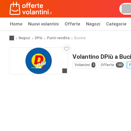
Home
Nuovi volantini
Offerte
Negozi
Categorie
Negozi
DPiù
Punti vendita
Bucine
Volantino DPiù a Buc
Volantini
1
Offerte
185
P
Vai al sito web