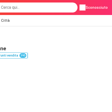
Sconosciuto
Città
ine
unti vendita
395