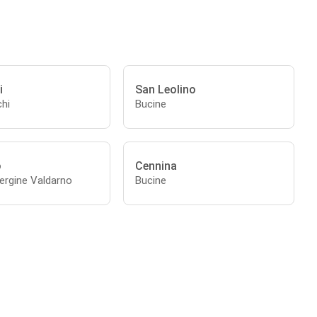
i
San Leolino
hi
Bucine
o
Cennina
ergine Valdarno
Bucine