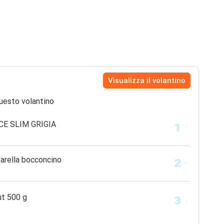
Visualizza il volantino
uesto volantino
E SLIM GRIGIA
rella bocconcino
ut 500 g