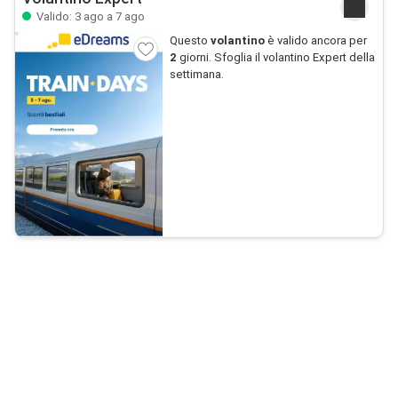
Valido: 3 ago a 7 ago
Questo
volantino
è valido ancora per
2
giorni. Sfoglia il volantino Expert della
settimana.