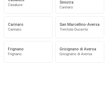
Sinistra
Casaluce
Carinaro
Carinaro
San Marcellino-Aversa
Carinaro
Trentola-Ducenta
Frignano
Gricignano di Aversa
Frignano
Gricignano di Aversa