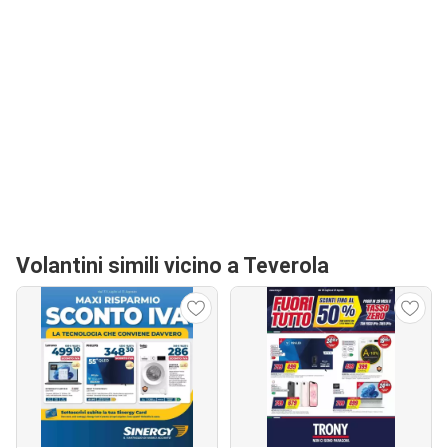
Volantini simili vicino a Teverola