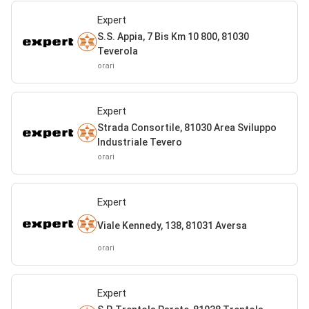
Expert
S.S. Appia, 7 Bis Km 10 800, 81030
Teverola
orari
Expert
Strada Consortile, 81030 Area Sviluppo
Industriale Tevero
orari
Expert
Viale Kennedy, 138, 81031 Aversa
orari
Expert