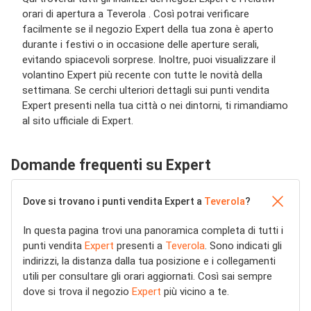
orari di apertura a Teverola . Così potrai verificare
facilmente se il negozio Expert della tua zona è aperto
durante i festivi o in occasione delle aperture serali,
evitando spiacevoli sorprese. Inoltre, puoi visualizzare il
volantino Expert più recente con tutte le novità della
settimana. Se cerchi ulteriori dettagli sui punti vendita
Expert presenti nella tua città o nei dintorni, ti rimandiamo
al sito ufficiale di Expert.
Domande frequenti su Expert
Dove si trovano i punti vendita Expert a
Teverola
?
In questa pagina trovi una panoramica completa di tutti i
punti vendita
Expert
presenti a
Teverola
. Sono indicati gli
indirizzi, la distanza dalla tua posizione e i collegamenti
utili per consultare gli orari aggiornati. Così sai sempre
dove si trova il negozio
Expert
più vicino a te.