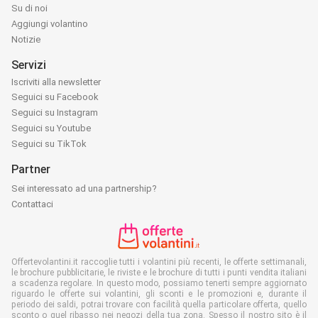
Su di noi
Aggiungi volantino
Notizie
Servizi
Iscriviti alla newsletter
Seguici su Facebook
Seguici su Instagram
Seguici su Youtube
Seguici su TikTok
Partner
Sei interessato ad una partnership?
Contattaci
Offertevolantini.it raccoglie tutti i volantini più recenti, le offerte settimanali,
le brochure pubblicitarie, le riviste e le brochure di tutti i punti vendita italiani
a scadenza regolare. In questo modo, possiamo tenerti sempre aggiornato
riguardo le offerte sui volantini, gli sconti e le promozioni e, durante il
periodo dei saldi, potrai trovare con facilità quella particolare offerta, quello
sconto o quel ribasso nei negozi della tua zona. Spesso il nostro sito è il