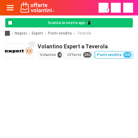
!
Scarica la nostra app 📲
Negozi
Expert
Punti vendita
Teverola
Volantino Expert a Teverola
Volantini
4
Offerte
263
Punti vendita
505