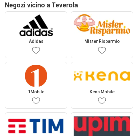
Negozi vicino a Teverola
Adidas
Mister Risparmio
1Mobile
Kena Mobile