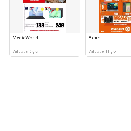
MediaWorld
Expert
Valido per 6 giorni
Valido per 11 giorni