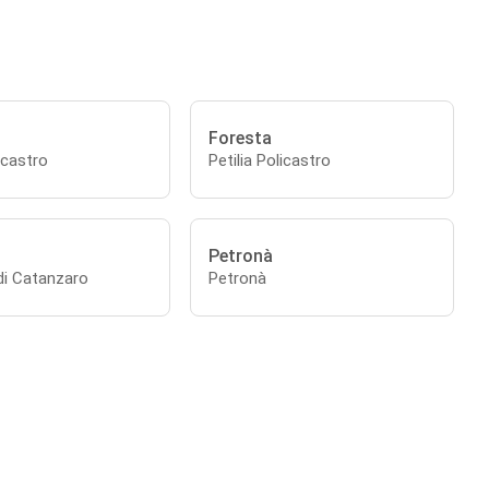
Foresta
licastro
Petilia Policastro
Petronà
di Catanzaro
Petronà