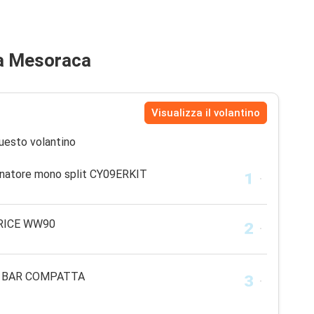
 a Mesoraca
Visualizza il volantino
uesto volantino
onatore mono split CY09ERKIT
RICE WW90
D BAR COMPATTA