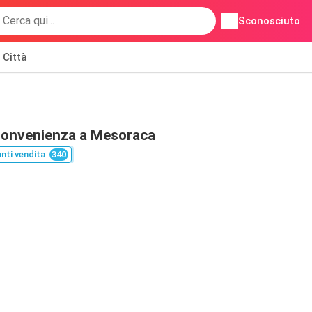
Sconosciuto
Città
 Convenienza a Mesoraca
nti vendita
340