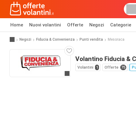
Home
Nuovi volantini
Offerte
Negozi
Categorie
Negozi
Fiducia & Convenienza
Punti vendita
Mesoraca
Volantino Fiducia &
Volantini
1
Offerte
75
Pu
Vai al sito web