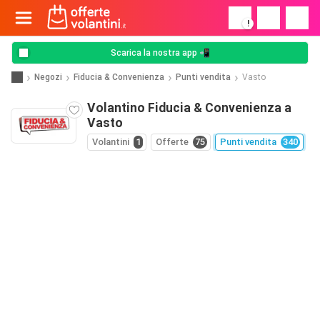
!
Scarica la nostra app 📲
Negozi
Fiducia & Convenienza
Punti vendita
Vasto
Volantino Fiducia & Convenienza a
Vasto
Volantini
1
Offerte
75
Punti vendita
340