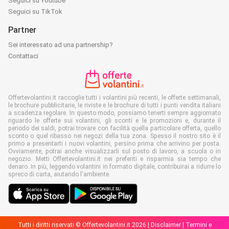
Seguici su Youtube
Seguici su TikTok
Partner
Sei interessato ad una partnership?
Contattaci
Offertevolantini.it raccoglie tutti i volantini più recenti, le offerte settimanali,
le brochure pubblicitarie, le riviste e le brochure di tutti i punti vendita italiani
a scadenza regolare. In questo modo, possiamo tenerti sempre aggiornato
riguardo le offerte sui volantini, gli sconti e le promozioni e, durante il
periodo dei saldi, potrai trovare con facilità quella particolare offerta, quello
sconto o quel ribasso nei negozi della tua zona. Spesso il nostro sito è il
primo a presentarti i nuovi volantini, persino prima che arrivino per posta.
Ovviamente, potrai anche visualizzarli sul posto di lavoro, a scuola o in
negozio. Metti Offertevolantini.it nei preferiti e risparmia sia tempo che
denaro. In più, leggendo volantini in formato digitale, contribuirai a ridurre lo
spreco di carta, aiutando l'ambiente.
Tutti i diritti riservati © Offertevolantini.it 2026 |
Disclaimer
|
Termini e