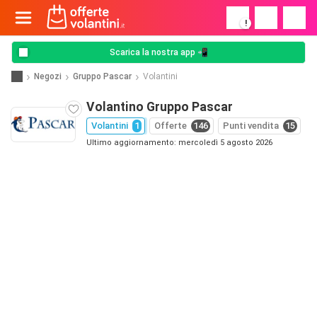
!
Scarica la nostra app 📲
Negozi
Gruppo Pascar
Volantini
Volantino Gruppo Pascar
Volantini
1
Offerte
146
Punti vendita
15
Ultimo aggiornamento: mercoledì 5 agosto 2026