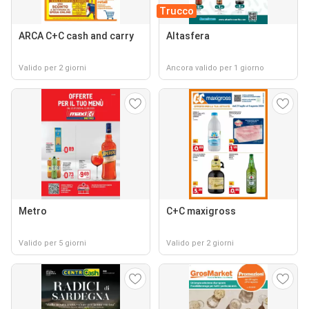
Trucco
ARCA C+C cash and carry
Altasfera
Valido per 2 giorni
Ancora valido per 1 giorno
Metro
C+C maxigross
Valido per 5 giorni
Valido per 2 giorni