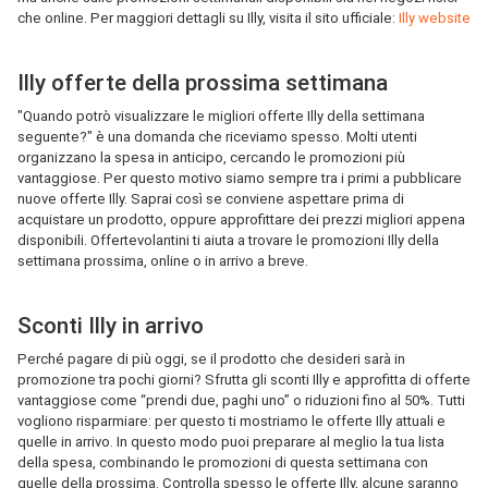
che online. Per maggiori dettagli su Illy, visita il sito ufficiale:
Illy website
Illy offerte della prossima settimana
"Quando potrò visualizzare le migliori offerte Illy della settimana
seguente?" è una domanda che riceviamo spesso. Molti utenti
organizzano la spesa in anticipo, cercando le promozioni più
vantaggiose. Per questo motivo siamo sempre tra i primi a pubblicare
nuove offerte Illy. Saprai così se conviene aspettare prima di
acquistare un prodotto, oppure approfittare dei prezzi migliori appena
disponibili. Offertevolantini ti aiuta a trovare le promozioni Illy della
settimana prossima, online o in arrivo a breve.
Sconti Illy in arrivo
Perché pagare di più oggi, se il prodotto che desideri sarà in
promozione tra pochi giorni? Sfrutta gli sconti Illy e approfitta di offerte
vantaggiose come “prendi due, paghi uno” o riduzioni fino al 50%. Tutti
vogliono risparmiare: per questo ti mostriamo le offerte Illy attuali e
quelle in arrivo. In questo modo puoi preparare al meglio la tua lista
della spesa, combinando le promozioni di questa settimana con
quelle della prossima. Controlla spesso le offerte Illy, alcune saranno