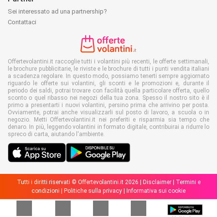
Sei interessato ad una partnership?
Contattaci
Offertevolantini.it raccoglie tutti i volantini più recenti, le offerte settimanali,
le brochure pubblicitarie, le riviste e le brochure di tutti i punti vendita italiani
a scadenza regolare. In questo modo, possiamo tenerti sempre aggiornato
riguardo le offerte sui volantini, gli sconti e le promozioni e, durante il
periodo dei saldi, potrai trovare con facilità quella particolare offerta, quello
sconto o quel ribasso nei negozi della tua zona. Spesso il nostro sito è il
primo a presentarti i nuovi volantini, persino prima che arrivino per posta.
Ovviamente, potrai anche visualizzarli sul posto di lavoro, a scuola o in
negozio. Metti Offertevolantini.it nei preferiti e risparmia sia tempo che
denaro. In più, leggendo volantini in formato digitale, contribuirai a ridurre lo
spreco di carta, aiutando l'ambiente.
Tutti i diritti riservati © Offertevolantini.it 2026 |
Disclaimer
|
Termini e
condizioni
|
Politiche sulla privacy
|
Informativa sui cookie