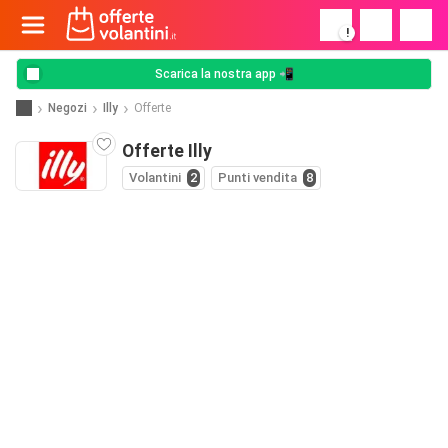
!
Scarica la nostra app 📲
Negozi
Illy
Offerte
Offerte Illy
Volantini
2
Punti vendita
8