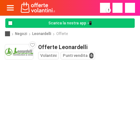
!
Scarica la nostra app 📲
Negozi
Leonardelli
Offerte
Offerte Leonardelli
Volantini
Punti vendita
6