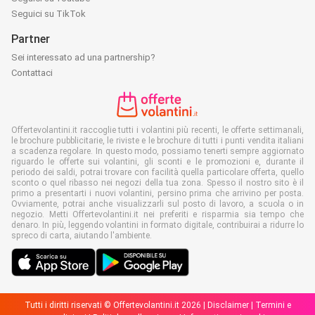
Seguici su TikTok
Partner
Sei interessato ad una partnership?
Contattaci
Offertevolantini.it raccoglie tutti i volantini più recenti, le offerte settimanali,
le brochure pubblicitarie, le riviste e le brochure di tutti i punti vendita italiani
a scadenza regolare. In questo modo, possiamo tenerti sempre aggiornato
riguardo le offerte sui volantini, gli sconti e le promozioni e, durante il
periodo dei saldi, potrai trovare con facilità quella particolare offerta, quello
sconto o quel ribasso nei negozi della tua zona. Spesso il nostro sito è il
primo a presentarti i nuovi volantini, persino prima che arrivino per posta.
Ovviamente, potrai anche visualizzarli sul posto di lavoro, a scuola o in
negozio. Metti Offertevolantini.it nei preferiti e risparmia sia tempo che
denaro. In più, leggendo volantini in formato digitale, contribuirai a ridurre lo
spreco di carta, aiutando l'ambiente.
Tutti i diritti riservati © Offertevolantini.it 2026 |
Disclaimer
|
Termini e