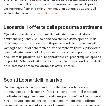
sconti Leonardelli, ma anche sulle promozioni settimanali disponibili
sia nei negozi fisici che online. Per maggiori dettagli su Leonardelli,
visita il sito ufficiale:
Leonardelli website
Leonardelli offerte della prossima settimana
"Quando potrò visualizzare le migliori offerte Leonardelli della
settimana seguente?" è una domanda che riceviamo spesso. Molti
utenti organizzano la spesa in anticipo, cercando le promozioni più
vantaggiose. Per questo motivo siamo sempre tra i primi a pubblicare
nuove offerte Leonardelli. Saprai così se conviene aspettare prima di
acquistare un prodotto, oppure approfittare dei prezzi migliori appena
disponibili. Offertevolantini ti aiuta a trovare le promozioni Leonardelli
della settimana prossima, online o in arrivo a breve.
Sconti Leonardelli in arrivo
Perché pagare di più oggi, se il prodotto che desideri sarà in
promozione tra pochi giorni? Sfrutta gli sconti Leonardelli e approfitta
di offerte vantaggiose come “prendi due, paghi uno” o riduzioni fino al
50%. Tutti vogliono risparmiare: per questo ti mostriamo le offerte
Leonardelli attuali e quelle in arrivo. In questo modo puoi preparare al