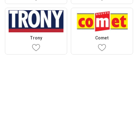
Trony
Comet