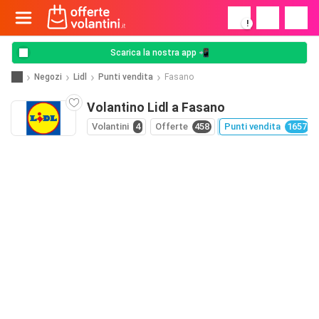
!
Scarica la nostra app 📲
Negozi
Lidl
Punti vendita
Fasano
Volantino Lidl a Fasano
Volantini
4
Offerte
458
Punti vendita
1657