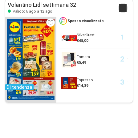
Volantino Lidl settimana 32
Valido: 6 ago a 12 ago
Spesso visualizzato
SilverCrest
€45,00
Esmara
€5,49
Espresso
€14,89
Di tendenza