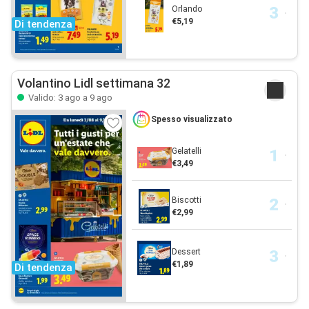
Orlando
€5,19
Di tendenza
Volantino Lidl settimana 32
Valido: 3 ago a 9 ago
Spesso visualizzato
Gelatelli
€3,49
Biscotti
€2,99
Dessert
€1,89
Di tendenza