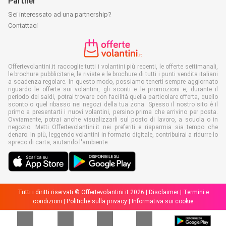
Partner
Sei interessato ad una partnership?
Contattaci
Offertevolantini.it raccoglie tutti i volantini più recenti, le offerte settimanali,
le brochure pubblicitarie, le riviste e le brochure di tutti i punti vendita italiani
a scadenza regolare. In questo modo, possiamo tenerti sempre aggiornato
riguardo le offerte sui volantini, gli sconti e le promozioni e, durante il
periodo dei saldi, potrai trovare con facilità quella particolare offerta, quello
sconto o quel ribasso nei negozi della tua zona. Spesso il nostro sito è il
primo a presentarti i nuovi volantini, persino prima che arrivino per posta.
Ovviamente, potrai anche visualizzarli sul posto di lavoro, a scuola o in
negozio. Metti Offertevolantini.it nei preferiti e risparmia sia tempo che
denaro. In più, leggendo volantini in formato digitale, contribuirai a ridurre lo
spreco di carta, aiutando l'ambiente.
Tutti i diritti riservati © Offertevolantini.it 2026 |
Disclaimer
|
Termini e
condizioni
|
Politiche sulla privacy
|
Informativa sui cookie