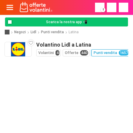
!
Scarica la nostra app 📲
Negozi
Lidl
Punti vendita
Latina
Volantino Lidl a Latina
Volantini
4
Offerte
440
Punti vendita
1657