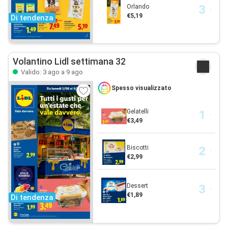
Orlando
€5,19
Di tendenza
Volantino Lidl settimana 32
Valido: 3 ago a 9 ago
Spesso visualizzato
Gelatelli
€3,49
Biscotti
€2,99
Dessert
€1,89
Di tendenza