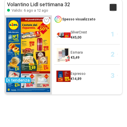
Volantino Lidl settimana 32
Valido: 6 ago a 12 ago
Spesso visualizzato
SilverCrest
€45,00
Esmara
€5,49
Espresso
€14,89
Di tendenza