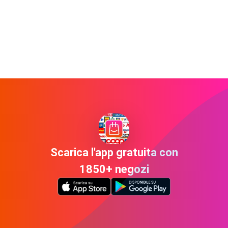
Scarica l'app gratuita con
1850+ negozi