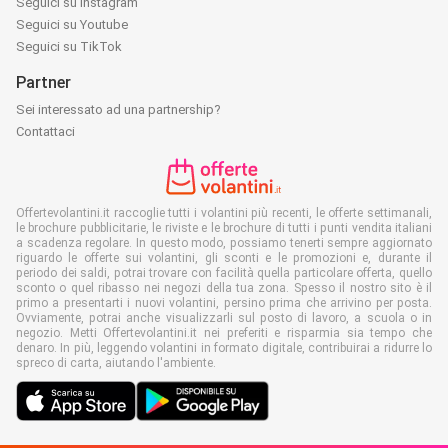
Seguici su Instagram
Seguici su Youtube
Seguici su TikTok
Partner
Sei interessato ad una partnership?
Contattaci
Offertevolantini.it raccoglie tutti i volantini più recenti, le offerte settimanali,
le brochure pubblicitarie, le riviste e le brochure di tutti i punti vendita italiani
a scadenza regolare. In questo modo, possiamo tenerti sempre aggiornato
riguardo le offerte sui volantini, gli sconti e le promozioni e, durante il
periodo dei saldi, potrai trovare con facilità quella particolare offerta, quello
sconto o quel ribasso nei negozi della tua zona. Spesso il nostro sito è il
primo a presentarti i nuovi volantini, persino prima che arrivino per posta.
Ovviamente, potrai anche visualizzarli sul posto di lavoro, a scuola o in
negozio. Metti Offertevolantini.it nei preferiti e risparmia sia tempo che
denaro. In più, leggendo volantini in formato digitale, contribuirai a ridurre lo
spreco di carta, aiutando l'ambiente.