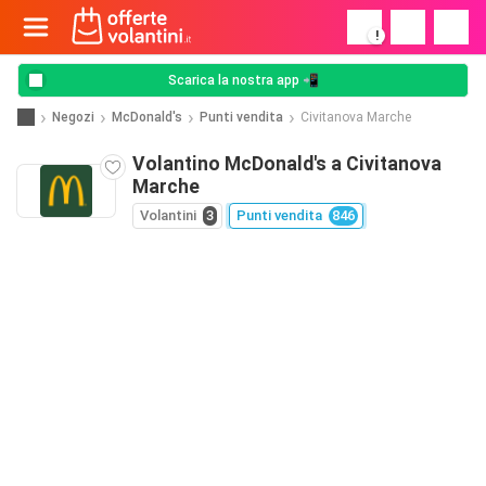
!
Scarica la nostra app 📲
Negozi
McDonald's
Punti vendita
Civitanova Marche
Volantino McDonald's a Civitanova
Marche
Volantini
3
Punti vendita
846