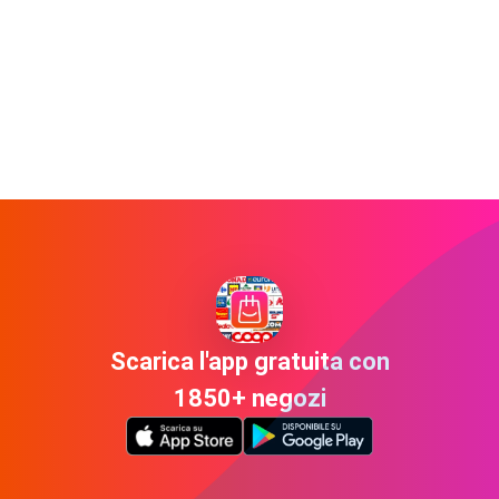
Scarica l'app gratuita con
1850+ negozi