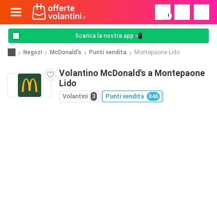
!
Scarica la nostra app 📲
Negozi
McDonald's
Punti vendita
Montepaone Lido
Volantino McDonald's a Montepaone
Lido
Volantini
3
Punti vendita
846