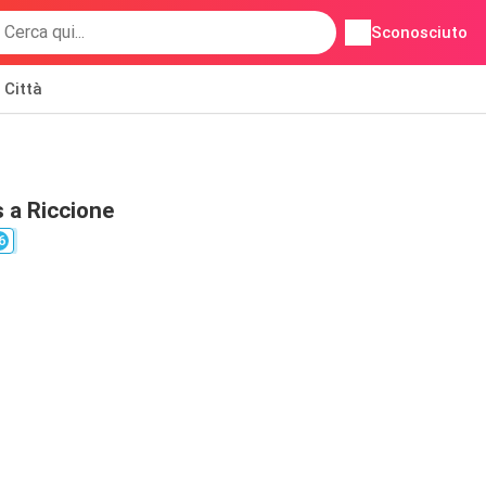
Sconosciuto
Città
 a Riccione
6