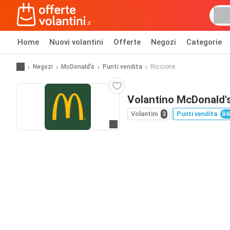
Home
Nuovi volantini
Offerte
Negozi
Categorie
Negozi
McDonald's
Punti vendita
Riccione
Volantino McDonald's
Volantini
3
Punti vendita
84
Vai al sito web