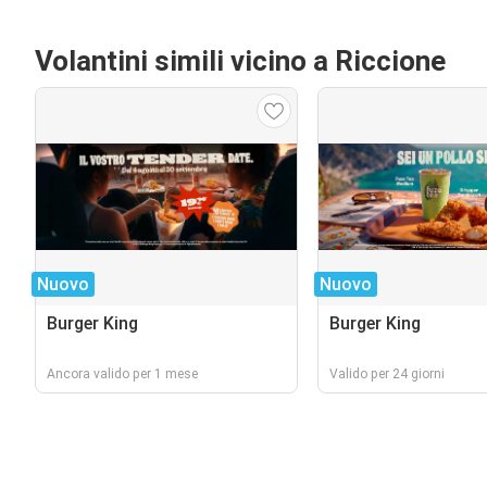
Volantini simili vicino a Riccione
Nuovo
Nuovo
Burger King
Burger King
Ancora valido per 1 mese
Valido per 24 giorni