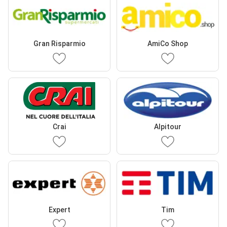
Gran Risparmio
AmiCo Shop
Crai
Alpitour
Expert
Tim