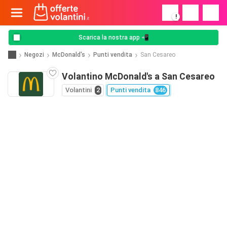
!
Scarica la nostra app 📲
Negozi
McDonald's
Punti vendita
San Cesareo
Volantino McDonald's a San Cesareo
Volantini
2
Punti vendita
846